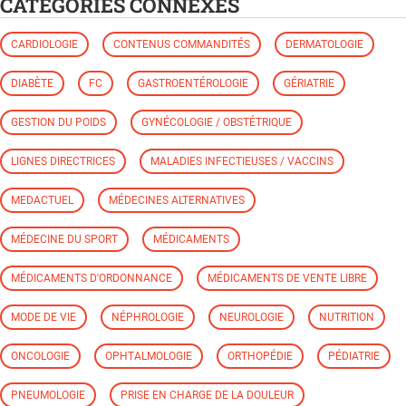
CATÉGORIES CONNEXES
CARDIOLOGIE
CONTENUS COMMANDITÉS
DERMATOLOGIE
DIABÈTE
FC
GASTROENTÉROLOGIE
GÉRIATRIE
GESTION DU POIDS
GYNÉCOLOGIE / OBSTÉTRIQUE
LIGNES DIRECTRICES
MALADIES INFECTIEUSES / VACCINS
MEDACTUEL
MÉDECINES ALTERNATIVES
MÉDECINE DU SPORT
MÉDICAMENTS
MÉDICAMENTS D'ORDONNANCE
MÉDICAMENTS DE VENTE LIBRE
MODE DE VIE
NÉPHROLOGIE
NEUROLOGIE
NUTRITION
ONCOLOGIE
OPHTALMOLOGIE
ORTHOPÉDIE
PÉDIATRIE
PNEUMOLOGIE
PRISE EN CHARGE DE LA DOULEUR