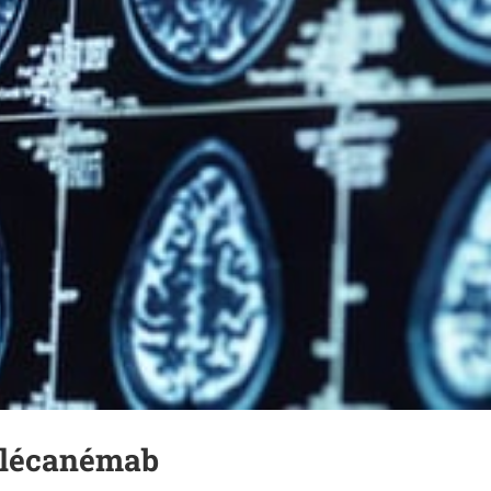
u lécanémab