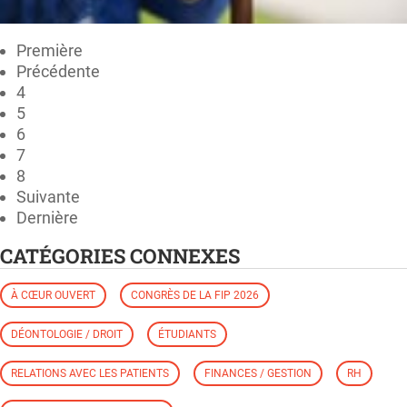
Première
Précédente
4
5
6
7
8
Suivante
Dernière
CATÉGORIES CONNEXES
À CŒUR OUVERT
CONGRÈS DE LA FIP 2026
DÉONTOLOGIE / DROIT
ÉTUDIANTS
RELATIONS AVEC LES PATIENTS
FINANCES / GESTION
RH