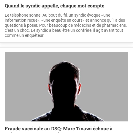
Quand le syndic appelle, chaque mot compte
Le téléphone sonne. Au bout du fil, un syndic évoque «une
information reçue», «une enquête en cours» et annonce qu’il a des
questions à poser. Pour beaucoup de médecins et de pharmaciens,
c’est un choc. Le syndic a beau être un confrère, il agit avant tout
comme un enquêteur.
Fraude vaccinale au DSQ: Marc Tinawi échoue à