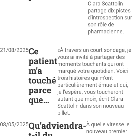
Clara Scattolin
partage dix pistes
d'introspection sur
son rôle de
pharmacienne.
Ce
21/08/2025
«À travers un court sondage, je
vous ai invité à partager des
patient
moments touchants qui ont
m’a
marqué votre quotidien. Voici
touché
trois histoires qui m’ont
particulièrement émue et qui,
parce
je l’espère, vous toucheront
que…
autant que moi», écrit Clara
Scattolin dans son nouveau
billet.
Qu’adviendra-
08/05/2025
À quelle vitesse le
nouveau premier
t-il du