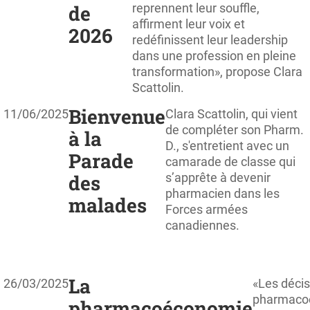
de
reprennent leur souffle,
affirment leur voix et
2026
redéfinissent leur leadership
dans une profession en pleine
transformation», propose Clara
Scattolin.
Bienvenue
11/06/2025
Clara Scattolin, qui vient
de compléter son Pharm.
à la
D., s'entretient avec un
Parade
camarade de classe qui
des
s’apprête à devenir
pharmacien dans les
malades
Forces armées
canadiennes.
La
26/03/2025
«Les décis
pharmaco
pharmacoéconomie