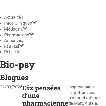
Actualités
Infos Cliniques
Médecins
Pharmaciens
Annonces
Et aussi
Publicité
Bio-psy
Blogues
Dix pensées
31/03/2026
Inspirée par le
livre «Pensées
d’une
pour moi-même»
pharmacienne
de Marc Aurèle,