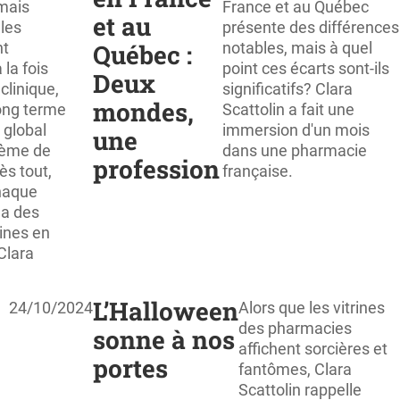
mais
France et au Québec
et au
lles
présente des différences
nt
Québec :
notables, mais à quel
 la fois
point ces écarts sont-ils
Deux
 clinique,
significatifs? Clara
mondes,
long terme
Scattolin a fait une
 global
immersion d'un mois
une
tème de
dans une pharmacie
profession
ès tout,
française.
chaque
y a des
ines en
 Clara
L’Halloween
24/10/2024
Alors que les vitrines
des pharmacies
sonne à nos
affichent sorcières et
portes
fantômes, Clara
Scattolin rappelle