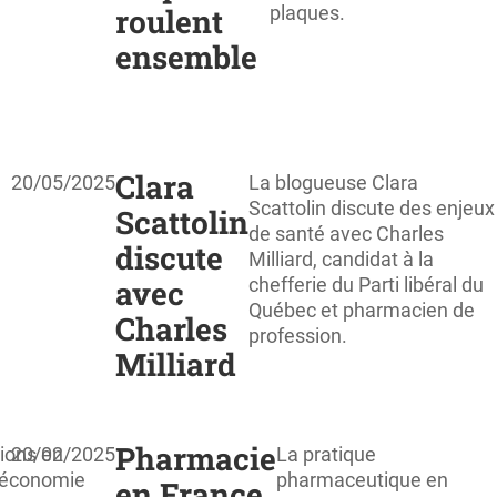
roulent
plaques.
ensemble
Clara
20/05/2025
La blogueuse Clara
Scattolin discute des enjeux
Scattolin
de santé avec Charles
discute
Milliard, candidat à la
avec
chefferie du Parti libéral du
Québec et pharmacien de
Charles
profession.
Milliard
Pharmacie
ions en
20/02/2025
La pratique
économie
pharmaceutique en
en France