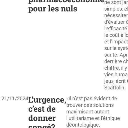
ne sont ja
pour les nuls
simples: e
nécessite
d’évaluer à
l’efficacité
le coût à 
et l’impact
sur le sys
santé. Apr
derrière 
chiffre, il 
vies huma
jeu», écrit
Scattolin.
L’urgence,
21/11/2024
«Il n’est pas évident de
trouver des solutions
c’est de
maximisant autant
donner
l’utilitarisme et l’éthique
congé?
déontologique,