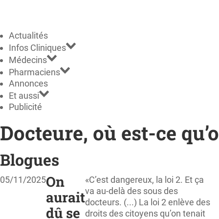
Actualités
Infos Cliniques
Médecins
Pharmaciens
Annonces
Et aussi
Publicité
Docteure, où est-ce qu’o
Blogues
On
05/11/2025
«C’est dangereux, la loi 2. Et ça
va au-delà des sous des
aurait
docteurs. (...) La loi 2 enlève des
dû se
droits des citoyens qu’on tenait