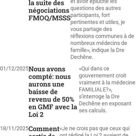
et avoir épluché les
la suite des
questions des autres
négociations
participants, fort
FMOQ/MSSS
pertinentes et utiles, je
vous partage des
réflexions communes à de
nombreux médecins de
famille», indique la Dre
Dechêne.
Nous avons
01/12/2025
«Qui dans ce
compté: nous
gouvernement croit
vraiment à la médecine
aurons une
FAMILIALE?»,
baisse de
s'interroge la Dre
revenu de 50%
Dechêne en exposant
en GMF avec la
ses calculs.
Loi 2
Comment
18/11/2025
«Je ne crois pas que ceux qui
ont rédigé la Loi 2 avaient de