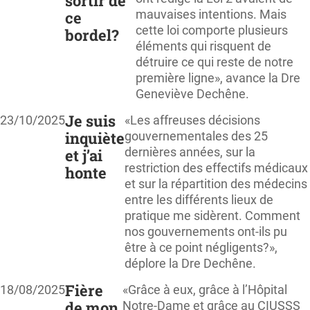
sortir de
mauvaises intentions. Mais
ce
cette loi comporte plusieurs
bordel?
éléments qui risquent de
détruire ce qui reste de notre
première ligne», avance la Dre
Geneviève Dechêne.
Je suis
23/10/2025
«Les affreuses décisions
inquiète
gouvernementales des 25
dernières années, sur la
et j’ai
restriction des effectifs médicaux
honte
et sur la répartition des médecins
entre les différents lieux de
pratique me sidèrent. Comment
nos gouvernements ont-ils pu
être à ce point négligents?»,
déplore la Dre Dechêne.
Fière
18/08/2025
«Grâce à eux, grâce à l’Hôpital
de mon
Notre-Dame et grâce au CIUSSS