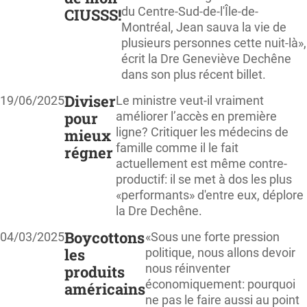
du Centre-Sud-de-l'Île-de-
CIUSSS!
Montréal, Jean sauva la vie de
plusieurs personnes cette nuit-là»,
écrit la Dre Geneviève Dechêne
dans son plus récent billet.
Diviser
19/06/2025
Le ministre veut-il vraiment
pour
améliorer l’accès en première
ligne? Critiquer les médecins de
mieux
famille comme il le fait
régner
actuellement est même contre-
productif: il se met à dos les plus
«performants» d'entre eux, déplore
la Dre Dechêne.
Boycottons
04/03/2025
«Sous une forte pression
les
politique, nous allons devoir
nous réinventer
produits
économiquement: pourquoi
américains
ne pas le faire aussi au point