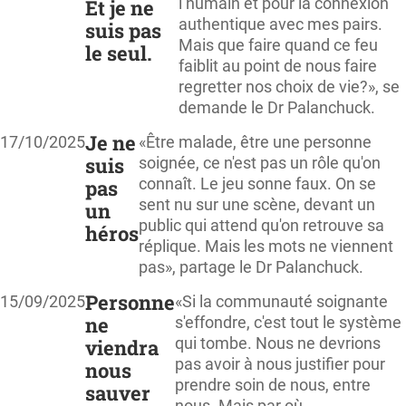
l’humain et pour la connexion
Et je ne
authentique avec mes pairs.
suis pas
Mais que faire quand ce feu
le seul.
faiblit au point de nous faire
regretter nos choix de vie?», se
demande le Dr Palanchuck.
Je ne
17/10/2025
«Être malade, être une personne
suis
soignée, ce n'est pas un rôle qu'on
connaît. Le jeu sonne faux. On se
pas
sent nu sur une scène, devant un
un
public qui attend qu'on retrouve sa
héros
réplique. Mais les mots ne viennent
pas», partage le Dr Palanchuck.
Personne
15/09/2025
«Si la communauté soignante
ne
s'effondre, c'est tout le système
qui tombe. Nous ne devrions
viendra
pas avoir à nous justifier pour
nous
prendre soin de nous, entre
sauver
nous. Mais par où