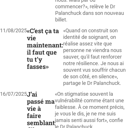
commencer?», relève le Dr
Palanchuck dans son nouveau
billet.
«C’est ça ta
11/08/2025
«Quand on construit son
vie
identité de soignant, on
réalise assez vite que
maintenant:
personne ne viendra nous
il faut que
sauver, qu'il faut renforcer
tu t’y
notre résilience. Je nous ai
fasses»
souvent vus souffrir chacun
de son côté, en silence»,
partage le Dr Palanchuck.
J’ai
16/07/2025
«On stigmatise souvent la
passé ma
vulnérabilité comme étant une
faiblesse. À ce moment précis,
vie à
je vous le dis, je ne me suis
faire
jamais senti aussi fort», confie
semblant
le Dr Palanchuck.