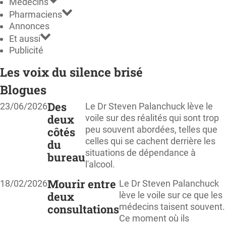
Médecins
Pharmaciens
Annonces
Et aussi
Publicité
Les voix du silence brisé
Blogues
Des
23/06/2026
Le Dr Steven Palanchuck lève le
deux
voile sur des réalités qui sont trop
peu souvent abordées, telles que
côtés
celles qui se cachent derrière les
du
situations de dépendance à
bureau
l'alcool.
Mourir entre
18/02/2026
Le Dr Steven Palanchuck
deux
lève le voile sur ce que les
médecins taisent souvent.
consultations
Ce moment où ils