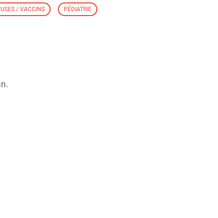
EUSES / VACCINS
PÉDIATRIE
an.