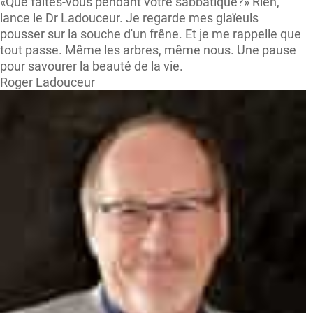
«Que faites-vous pendant votre sabbatique?» Rien,
lance le Dr Ladouceur. Je regarde mes glaïeuls
pousser sur la souche d'un frêne. Et je me rappelle que
tout passe. Même les arbres, même nous. Une pause
pour savourer la beauté de la vie.
Roger Ladouceur