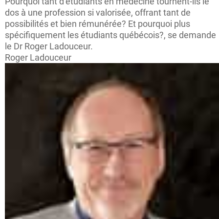
Pourquoi tant d’étudiants en médecine tournent-ils le
dos à une profession si valorisée, offrant tant de
possibilités et bien rémunérée? Et pourquoi plus
spécifiquement les étudiants québécois?, se demande
le Dr Roger Ladouceur.
Roger Ladouceur