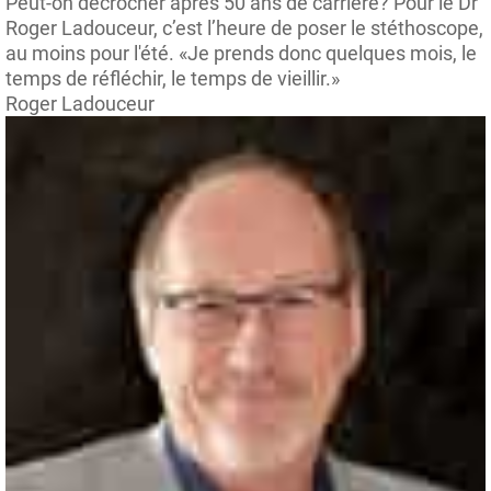
Peut-on décrocher après 50 ans de carrière? Pour le Dr
Roger Ladouceur, c’est l’heure de poser le stéthoscope,
au moins pour l'été. «Je prends donc quelques mois, le
temps de réfléchir, le temps de vieillir.»
Roger Ladouceur