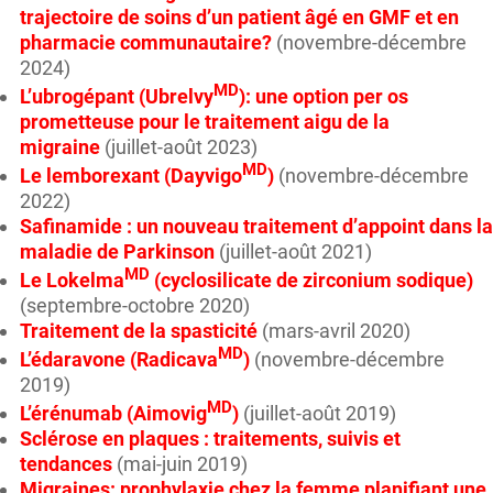
trajectoire de soins d’un patient âgé en GMF et en
pharmacie communautaire?
(novembre-décembre
2024)
MD
L’ubrogépant (Ubrelvy
): une option per os
prometteuse pour le traitement aigu de la
migraine
(juillet-août 2023)
MD
Le lemborexant (Dayvigo
)
(novembre-décembre
2022)
Safinamide : un nouveau traitement d’appoint dans la
maladie de Parkinson
(juillet-août 2021)
MD
Le Lokelma
(cyclosilicate de zirconium sodique)
(septembre-octobre 2020)
Traitement de la spasticité
(mars-avril 2020)
MD
L’édaravone (Radicava
)
(novembre-décembre
2019)
MD
L’érénumab (Aimovig
)
(juillet-août 2019)
Sclérose en plaques : traitements, suivis et
tendances
(mai-juin 2019)
Migraines: prophylaxie chez la femme planifiant une