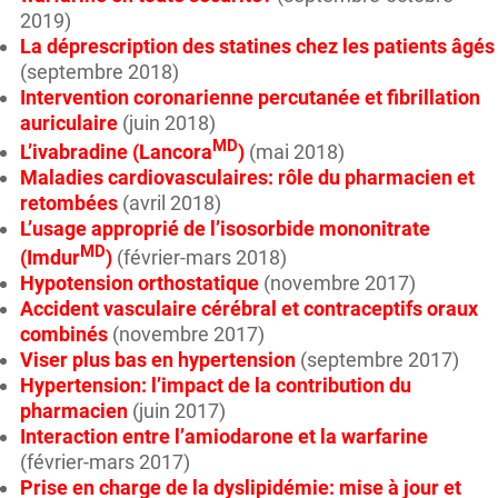
2019)
La déprescription des statines chez les patients âgés
(septembre 2018)
Intervention coronarienne percutanée et fibrillation
auriculaire
(juin 2018)
MD
L’ivabradine (Lancora
)
(mai 2018)
Maladies cardiovasculaires: rôle du pharmacien et
retombées
(avril 2018)
L’usage approprié de l’isosorbide mononitrate
MD
(Imdur
)
(février-mars 2018)
Hypotension orthostatique
(novembre 2017)
Accident vasculaire cérébral et contraceptifs oraux
combinés
(novembre 2017)
Viser plus bas en hypertension
(septembre 2017)
Hypertension: l’impact de la contribution du
pharmacien
(juin 2017)
Interaction entre l’amiodarone et la warfarine
(février-mars 2017)
Prise en charge de la dyslipidémie: mise à jour et