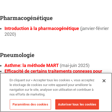
Pharmacogénétique
Introduction à la pharmacogénétique
(janvier-février
2020)
Pneumologie
Asthme: la méthode MART
(mai-juin 2025)
Efficacité de certains traitements connexes pour
diminuer les exacerbations de la maladie pulmonaire
En cliquant sur « Accepter tous les cookies », vous acceptez
obstructive chronique
(janvier-février 2025)
le stockage de cookies sur votre appareil pour améliorer la
Apnée obstructive du sommeil : un trouble sous-
navigation sur le site, analyser son utilisation et contribuer à
estimé
(janvier-février 2025)
nos efforts de marketing.
Comment prendre en charge les pneumonies
Paramètres des cookies
Autoriser tous les cookies
bactériennes?
(septembre-octobre 2023)
La fibrose pulmonaire idiopathique
(janvier-février