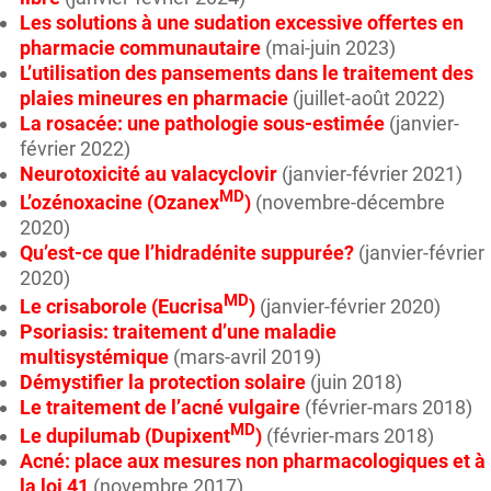
Les solutions à une sudation excessive offertes en
pharmacie communautaire
(mai-juin 2023)
L’utilisation des pansements dans le traitement des
plaies mineures en pharmacie
(juillet-août 2022)
La rosacée: une pathologie sous-estimée
(janvier-
février 2022)
Neurotoxicité au valacyclovir
(janvier-février 2021)
MD
L’ozénoxacine (Ozanex
)
(novembre-décembre
2020)
Qu’est-ce que l’hidradénite suppurée?
(janvier-février
2020)
MD
Le crisaborole (Eucrisa
)
(janvier-février 2020)
Psoriasis: traitement d’une maladie
multisystémique
(mars-avril 2019)
Démystifier la protection solaire
(juin 2018)
Le traitement de l’acné vulgaire
(février-mars 2018)
MD
Le dupilumab (Dupixent
)
(février-mars 2018)
Acné: place aux mesures non pharmacologiques et à
la loi 41
(novembre 2017)