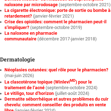
naloxone par microdosage
(septembre-octobre 2021)
La cigarette électronique: porte de sortie ou bombe à
retardement?
(janvier-février 2021)
Crise des opioïdes: comment le pharmacien peut-il
s’impliquer?
(septembre-octobre 2019)
La naloxone en pharmacie
communautaire
(décembre 2017-janvier 2018)
Dermatologie
Néoplasies cutanées: quel rôle pour le pharmacien?
(mai-juin 2026)
MD
La clascotérone topique (Winlevi
) pour le
traitement de l’acné
(septembre-octobre 2024)
Le vitiligo, tour d’horizon
(juillet-août 2024)
Dermatite séborrhéique et autres problèmes du cuir
chevelu: comment conseiller des produits en vente
libre
(janvier-février 2024)