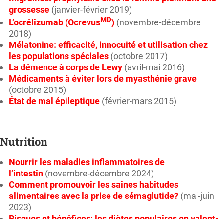
grossesse
(janvier-février 2019)
MD
L’ocrélizumab (Ocrevus
)
(novembre-décembre
2018)
Mélatonine: efficacité, innocuité et utilisation chez
les populations spéciales
(octobre 2017)
La démence à corps de Lewy
(avril-mai 2016)
Médicaments à éviter lors de myasthénie grave
(octobre 2015)
État de mal épileptique
(février-mars 2015)
Nutrition
Nourrir les maladies inflammatoires de
l’intestin
(novembre-décembre 2024)
Comment promouvoir les saines habitudes
alimentaires avec la prise de sémaglutide?
(mai-juin
2023)
Risques et bénéfices: les diètes populaires en valent-