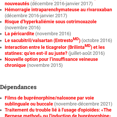
nouveautés
(décembre 2016-janvier 2017)
Hémorragie intraparenchymateuse au rivaroxaban
(décembre 2016-janvier 2017)
Risque d’hyperkaliémie sous cotrimoxazole
(novembre 2016)
La péricardite
(novembre 2016)
MD
Le sacubitril/valsartan (Entresto
)
(octobre 2016)
MD
Interaction entre le ticagrelor (Brilinta
) et les
statines: qu’en est-il au juste?
(juillet-août 2016)
Nouvelle option pour l’insuffisance veineuse
chronique
(novembre 2015)
Dépendances
Films de buprénorphine/naloxone par voie
sublinguale ou buccale
(novembre-décembre 2021)
Traitement du trouble lié à l'usage d'opioïdes: «The
Bernese method» ou l'induction de buprénorphine-