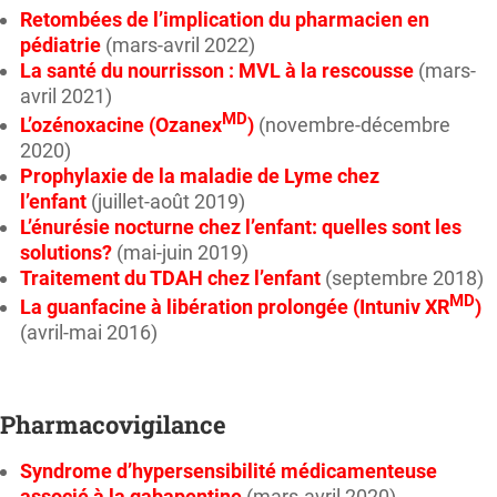
Retombées de l’implication du pharmacien en
pédiatrie
(mars-avril 2022)
La santé du nourrisson : MVL à la rescousse
(mars-
avril 2021)
MD
L’ozénoxacine (Ozanex
)
(novembre-décembre
2020)
Prophylaxie de la maladie de Lyme chez
l’enfant
(juillet-août 2019)
L’énurésie nocturne chez l’enfant: quelles sont les
solutions?
(mai-juin 2019)
Traitement du TDAH chez l’enfant
(septembre 2018)
MD
La guanfacine à libération prolongée (Intuniv XR
)
(avril-mai 2016)
Pharmacovigilance
Syndrome d’hypersensibilité médicamenteuse
associé à la gabapentine
(mars-avril 2020)