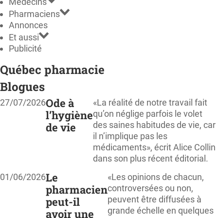
Médecins
Pharmaciens
Annonces
Et aussi
Publicité
Québec pharmacie
Blogues
Ode à
27/07/2026
«La réalité de notre travail fait
l’hygiène
qu’on néglige parfois le volet
des saines habitudes de vie, car
de vie
il n’implique pas les
médicaments», écrit Alice Collin
dans son plus récent éditorial.
Le
01/06/2026
«Les opinions de chacun,
pharmacien
controversées ou non,
peuvent être diffusées à
peut-il
grande échelle en quelques
avoir une