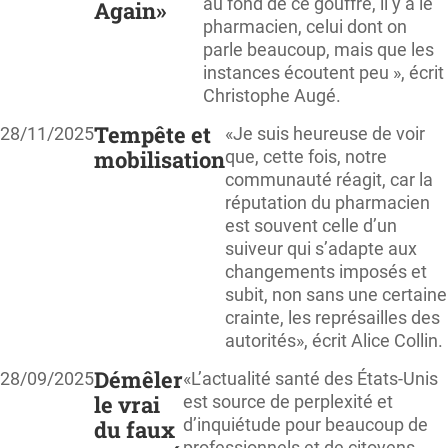
au fond de ce gouffre, il y a le
Again»
pharmacien, celui dont on
parle beaucoup, mais que les
instances écoutent peu », écrit
Christophe Augé.
Tempête et
28/11/2025
«Je suis heureuse de voir
mobilisation
que, cette fois, notre
communauté réagit, car la
réputation du pharmacien
est souvent celle d’un
suiveur qui s’adapte aux
changements imposés et
subit, non sans une certaine
crainte, les représailles des
autorités», écrit Alice Collin.
Démêler
28/09/2025
«L’actualité santé des États-Unis
le vrai
est source de perplexité et
d’inquiétude pour beaucoup de
du faux
professionnels et de citoyens,