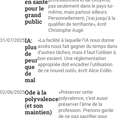
en santé
pas seulement dans le pays lui-
pour le
même, mais partout ailleurs.
grand
Personnellement, j’irai jusqu’à la
public
qualifier de terrifiante», écrit
Christophe Augé.
IA:
31/07/2025
«La facilité à laquelle l’IA nous donne
plus
accès nous fait gagner du temps dans
d’autres tâches, mais il faut l’utiliser à
de
bon escient. Une réglementation
peur
appropriée doit encadrer l’utilisation
que
de ce nouvel outil», écrit Alice Collin.
de
mal
Ode à la
02/06/2025
«Préserver cette
polyvalence
polyvalence, c’est aussi
préserver l’âme de la
(et son
profession. Prenons garde
maintien)
de ne pas sacrifier pour