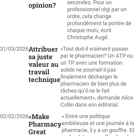
secondes. Pour un
opinion?
professionnel régi par un
ordre, cela change
profondément la portée de
chaque mot», écrit
Christophe Augé.
Attribuer
31/03/2026
«Tout doit-il vraiment passer
sa juste
par le pharmacien? Un ATP ou
un TP avec une formation
valeur au
solide ne pourrait-il pas
travail
finalement décharger le
technique
pharmacien de bien plus de
tâches qu’il ne le fait
actuellement», demande Alice
Collin dans son éditorial.
«Make
02/02/2026
« Entre une politique
Pharmacy
ambitieuse et une journée à la
pharmacie, il y a un gouffre. Et
Great