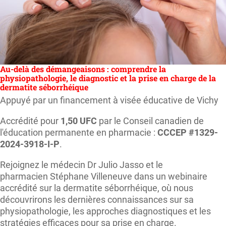
Au-delà des démangeaisons : comprendre la
physiopathologie, le diagnostic et la prise en charge de la
dermatite séborrhéique
Appuyé par un financement à visée éducative de Vichy
Accrédité pour
1,50 UFC
par le Conseil canadien de
l'éducation permanente en pharmacie :
CCCEP #1329-
2024-3918-I-P
.
Rejoignez le médecin Dr Julio Jasso et le
pharmacien Stéphane Villeneuve dans un webinaire
accrédité sur la dermatite séborrhéique, où nous
découvrirons les dernières connaissances sur sa
physiopathologie, les approches diagnostiques et les
stratégies efficaces pour sa prise en charge.