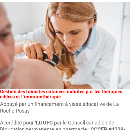
Gestion des toxicités cutanées induites par les thérapies
ciblées et l’immunothérapie
Appuyé par un financement à visée éducative de La
Roche Posay
Accrédité pour
1,0 UFC
par le Conseil canadien de
l'éducation permanente en pharmacie :
CCCEP #1329-