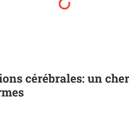
ons cérébrales: un che
ormes